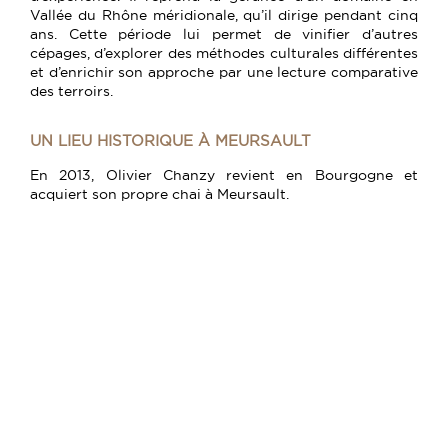
Vallée du Rhône méridionale, qu’il dirige pendant cinq
ans. Cette période lui permet de vinifier d’autres
cépages, d’explorer des méthodes culturales différentes
et d’enrichir son approche par une lecture comparative
des terroirs.
UN LIEU HISTORIQUE À MEURSAULT
En 2013, Olivier Chanzy revient en Bourgogne et
acquiert son propre chai à Meursault.
Installée dans un ancien moulin du XVIIIᵉ siècle, bordé
par le ruisseau des Clous, cette bâtisse est transformée
en maison de vin dans la courant du XXᵉ siècle. La cave
et le chai ont été conçus pour permettre un travail par
gravité, limitant au maximum les interventions
mécaniques et préservant l’intégrité des vins. Après de
conséquents travaux de remise aux normes des
bâtiments et des investissements importants dans le
matériel de vinicole, Olivier vinifie et élève aujourd’hui
ses cuvées dans ce lieu chargé d’histoire.